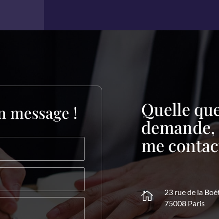
Quelle que
n message !
demande, n
me contact
23 rue de la Boé

75008 Paris