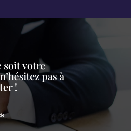
 soit votre
’hésitez pas à
er !
tie