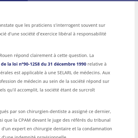
onstate que les praticiens s’interrogent souvent sur
cié d’une société d’exercice libéral à responsabilité
Rouen répond clairement à cette question. La
16 de la loi n°90-1258 du 31 décembre 1990
relative à
ibérales est applicable à une SELARL de médecins. Aux
rofession de médecin au sein de la société répond sur
s qu’il accomplit, la société étant de surcroît
igués par son chirurgien-dentiste a assigné ce dernier,
nsi que la CPAM devant le juge des référés du tribunal
n d’un expert en chirurgie dentaire et la condamnation
 d’une indemnité provisionnelle.